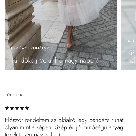
ALK
ESKŰVŐI RUHÁINK
Ki
Tündökölj Velünk a nagy napon!
hel
TŐLETEK
Először rendeltem az oldalról egy bandázs ruhát,
olyan mint a képen. Szép és jó minőségű anyag,
tökéletesen passzol. :-)