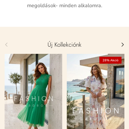
megoldások- minden alkalomra.
Előző
Köve
Új Kollekciónk
28% Akció