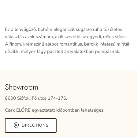
Ez a lenyűgöző, bohém eleganciát sugárzó ruha
tökéletes
választás azok számára,
akik szeretik az egyedi, nőies stílust.
A finom, krémszínű alapot romantikus, barokk ihletésű
minták
díszítik, melyek lágy pasztell
árnyalatokban pompáznak.
Showroom
8600 Siófok, Fő utca 174-176.
Csak ELŐRE egyeztetett időpontban lehetséges!
DIRECTIONS