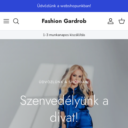
Ugrás a tartalomhoz
Üdvözlünk a webshopunkban!
Fashion Gardrob
Fiók
Kos
1-3 munkanapos kiszállítás
ÜDVÖZLÜNK A SHOPBAN!
Szenvedélyünk a
divat!