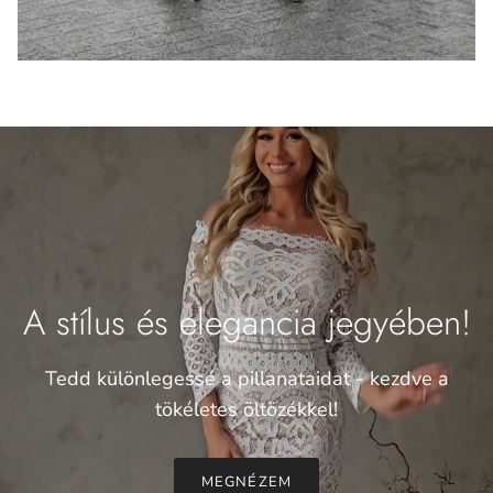
A stílus és elegancia jegyében!
Tedd különlegessé a pillanataidat - kezdve a
tökéletes öltözékkel!
MEGNÉZEM