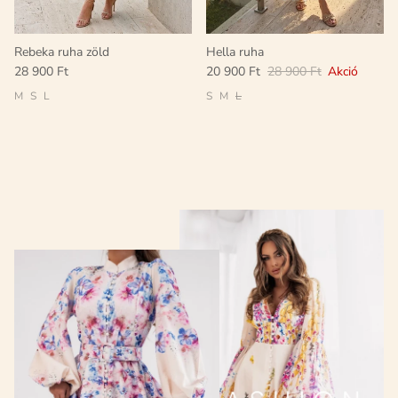
Rebeka ruha zöld
Hella ruha
28 900 Ft
20 900 Ft
28 900 Ft
Akció
M
S
L
S
M
L