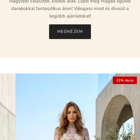
Nagyobb választék, kisebb árak. Lepd meg Magad egyedi
darabokkal fantasztikus áron! Válogass most és élvezd a
legjobb ajánlatokat!
MEGNÉZEM
33% Akció