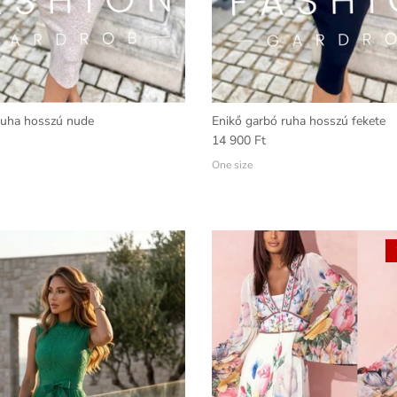
ruha hosszú nude
Enikő garbó ruha hosszú fekete
14 900 Ft
One size