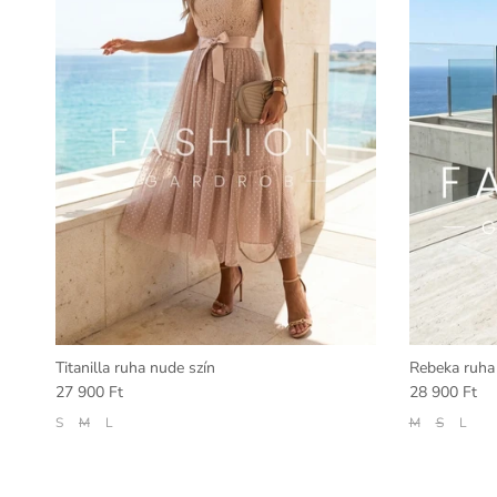
Titanilla ruha nude szín
Rebeka ruha
27 900 Ft
28 900 Ft
S
M
L
M
S
L