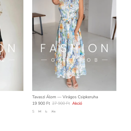
Tavaszi Álom — Virágos Csipkeruha
19 900 Ft
27 900 Ft
Akció
S
M
L
Xs