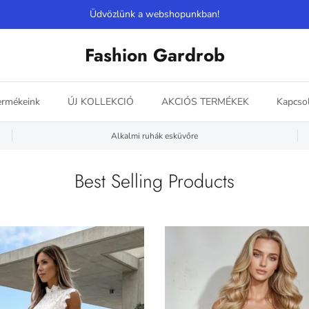
Üdvözlünk a webshopunkban!
Fashion Gardrob
ermékeink
ÚJ KOLLEKCIÓ
AKCIÓS TERMÉKEK
Kapcsol
Alkalmi ruhák esküvőre
Best Selling Products