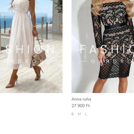
Anna ruha
27 900 Ft
S
M
L