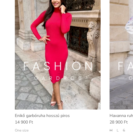
Enikő garbóruha hosszú piros
Havanna ru
14 900 Ft
28 900 Ft
One size
M
L
S