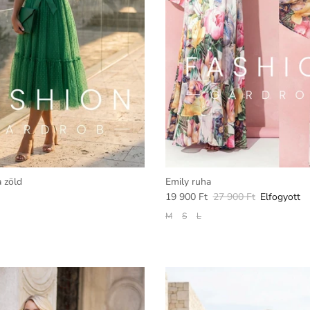
a zöld
Emily ruha
19 900 Ft
27 900 Ft
Elfogyott
M
S
L