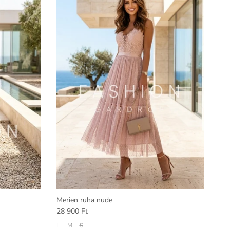
Merien ruha nude
28 900 Ft
L
M
S