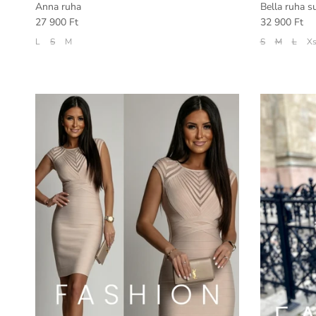
Anna ruha
Bella ruha 
27 900 Ft
32 900 Ft
L
S
M
S
M
L
X