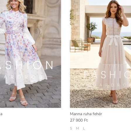
ha
Manna ruha fehér
27 900 Ft
S
M
L