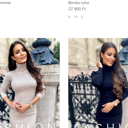
summer
Bonita ruha
27 900 Ft
s
S
M
L