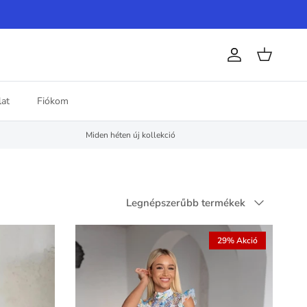
Fiók
Kosár
at
Fiókom
Miden héten új kollekció
Rendezés
Legnépszerűbb termékek
29% Akció