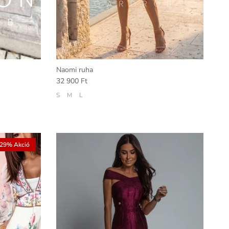
Naomi ruha
32 900 Ft
S
M
L
29% Akció