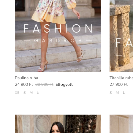
Paulina ruha
Titanilla ruh
24 900 Ft
30 900 Ft
Elfogyott
27 900 Ft
XS
S
M
L
S
M
L