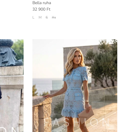
Bella ruha
32 900 Ft
L
M
S
Xs