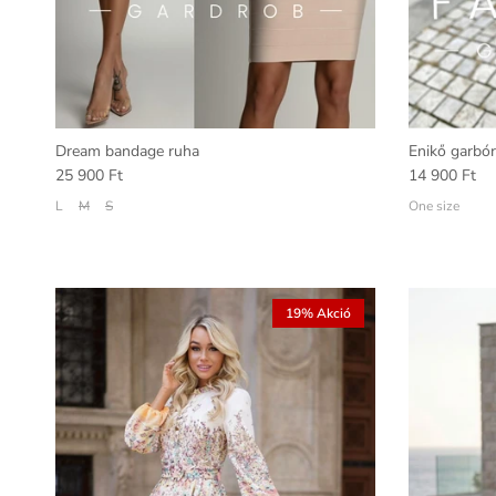
Dream bandage ruha
Enikő garbó
25 900 Ft
14 900 Ft
L
M
S
One size
19% Akció