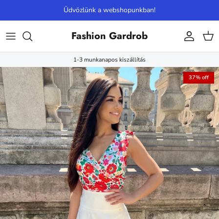
Skip to content
Üdvözlünk a webshopunkban!
Fashion Gardrob
Account
Cart
1-3 munkanapos kiszállítás
37% off