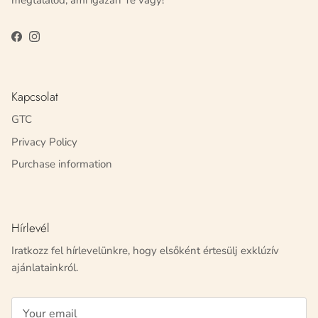
megtalálod, ami igazán Te vagy!
Facebook
Instagram
Kapcsolat
GTC
Privacy Policy
Purchase information
Hírlevél
Iratkozz fel hírlevelünkre, hogy elsőként értesülj exklúzív
ajánlatainkról.