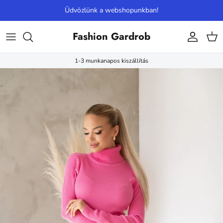
Ugrás a tartalomhoz
Üdvözlünk a webshopunkban!
Fashion Gardrob
Fiók
Kos
1-3 munkanapos kiszállítás