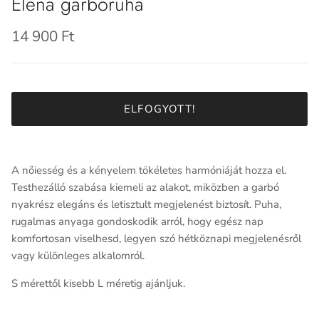
Elena garbóruha
14 900 Ft
ELFOGYOTT!
A nőiesség és a kényelem tökéletes harmóniáját hozza el.
Testhezálló szabása kiemeli az alakot, miközben a garbó
nyakrész elegáns és letisztult megjelenést biztosít. Puha,
rugalmas anyaga gondoskodik arról, hogy egész nap
komfortosan viselhesd, legyen szó hétköznapi megjelenésről
vagy különleges alkalomról.
S mérettől kisebb L méretig ajánljuk.