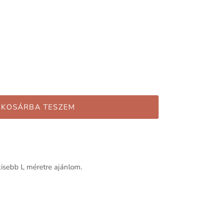
KOSÁRBA TESZEM
kisebb L méretre ajánlom.