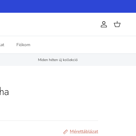
Fiók
Kosár
at
Fiókom
Miden héten új kollekció
ha
Mérettáblázat