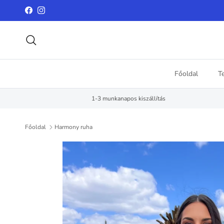
Ugrás a tartalomhoz
Facebook
Instagram
Keresés
Főoldal
T
1-3 munkanapos kiszállítás
Főoldal
Harmony ruha