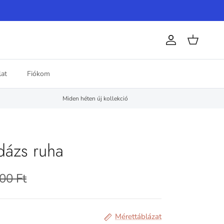
Fiók
Kosár
at
Fiókom
Miden héten új kollekció
dázs ruha
00 Ft
Mérettáblázat