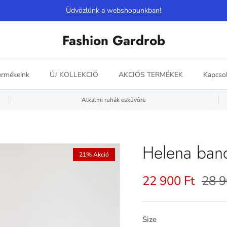
Üdvözlünk a webshopunkban!
Fashion Gardrob
ermékeink
ÚJ KOLLEKCIÓ
AKCIÓS TERMÉKEK
Kapcsol
Alkalmi ruhák esküvőre
Helena ban
21% Akció
22 900 Ft
28 9
Size