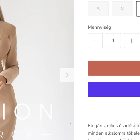
S
M
Mennyiség
Következő
Elegáns, nőies és időtál
minden alkalomra tökéle