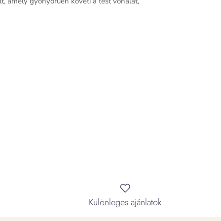
, amely gyönyörűen követi a test vonalát,
Különleges ajánlatok