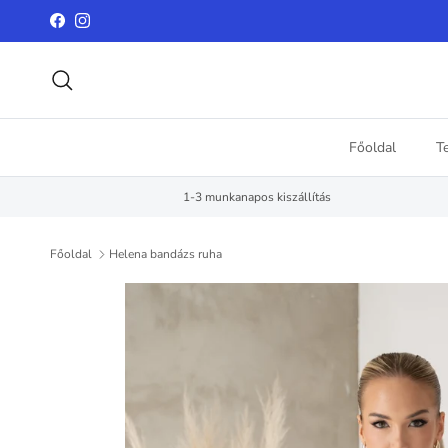
Ugrás a tartalomhoz
Facebook
Instagram
Keresés
Főoldal
T
1-3 munkanapos kiszállítás
Főoldal
Helena bandázs ruha