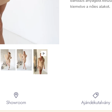
bandázs anyagból készült
kiemelve a nőies alakot.
Showroom
Ajándékutalvány