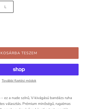
L
KOSÁRBA TESZEM
További fizetési módok
ló – ez a nude színű, V-kivágású bandázs ruha
tes választás. Prémium minőségű, rugalmas